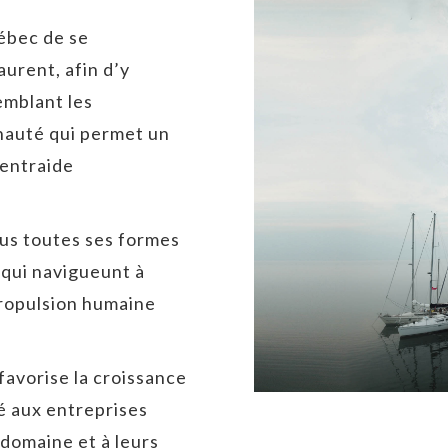
ébec de se
aurent, afin d’y
emblant les
nauté qui permet un
 entraide
ous toutes ses formes
qui navigueunt à
 propulsion humaine
avorise la croissance
té aux entreprises
domaine et à leurs