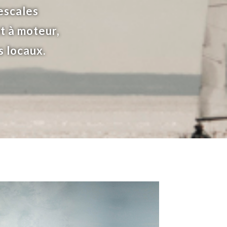
escales
et à moteur,
s locaux.