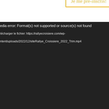
Je me pré-inscris!
Lecteur
edia error: Format(s) not supported or source(s) not found
vidéo
lécharger le fichier: https://rallyecroisiere.com/wp-
ntent/uploads/2022/12/siteRallye_Croissiere_2022_Trim.mp4